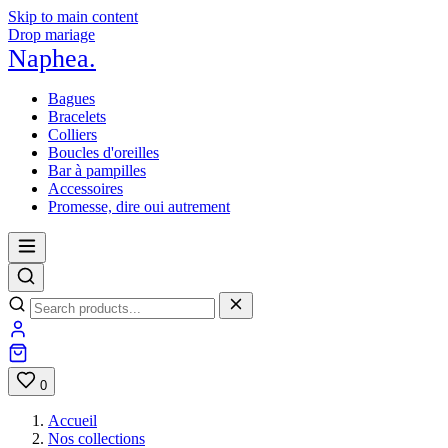
Skip to main content
Drop mariage
Naphea
.
Bagues
Bracelets
Colliers
Boucles d'oreilles
Bar à pampilles
Accessoires
Promesse, dire oui autrement
0
Accueil
Nos collections