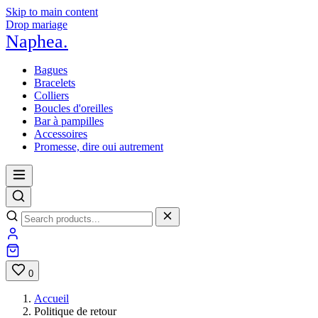
Skip to main content
Drop mariage
Naphea
.
Bagues
Bracelets
Colliers
Boucles d'oreilles
Bar à pampilles
Accessoires
Promesse, dire oui autrement
0
Accueil
Politique de retour