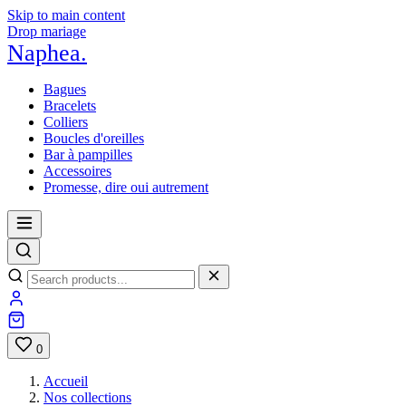
Skip to main content
Drop mariage
Naphea
.
Bagues
Bracelets
Colliers
Boucles d'oreilles
Bar à pampilles
Accessoires
Promesse, dire oui autrement
0
Accueil
Nos collections