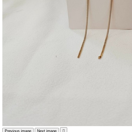
Previous image
Next image
