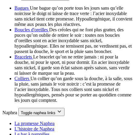
Bagues
Une bague qu’on porte tous les jours sans qu’elle
noircisse le doigt ni laisse de trace verte : l’acier inoxydable
sans nickel tient cette promesse. Hypoallergénique, il convient
même aux peaux les plus réactives.
Boucles d'oreilles
Des créoles qui ne font plus gratter, des
puces qu’on oublie de retirer le soir : toutes nos boucles
d’oreilles sont en acier inoxydable sans nickel,
hypoallergénique. Elles ne ternissent pas, ne verdissent pas, et
passent la douche, le sport et la pluie sans broncher.
Bracelets
Le bracelet qu’on ne retire jamais : ni pour la
douche, ni pour le sport, ni pour dormir. En acier inoxydable
sans nickel, il garde son éclat saison après saison, sans verdir
ni laisser de marque sur la peau.
Colliers
Un collier qu’on garde sous la douche, à la salle, sous
la pluie, sans jamais le voir noircir : c’est la promesse de
l’acier inoxydable. Tous nos colliers sont sans nickel et
hypoallergéniques, pensés pour se porter au quotidien comme
les jours qui comptent.
Naphea
Toggle naphea links
La promesse Naphea
L’histoire de Naphea
Le bar à pampilles