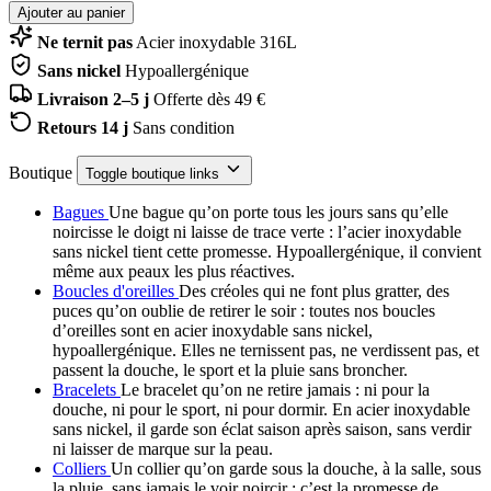
Ajouter au panier
Ne ternit pas
Acier inoxydable 316L
Sans nickel
Hypoallergénique
Livraison 2–5 j
Offerte dès 49 €
Retours 14 j
Sans condition
Boutique
Toggle boutique links
Bagues
Une bague qu’on porte tous les jours sans qu’elle
noircisse le doigt ni laisse de trace verte : l’acier inoxydable
sans nickel tient cette promesse. Hypoallergénique, il convient
même aux peaux les plus réactives.
Boucles d'oreilles
Des créoles qui ne font plus gratter, des
puces qu’on oublie de retirer le soir : toutes nos boucles
d’oreilles sont en acier inoxydable sans nickel,
hypoallergénique. Elles ne ternissent pas, ne verdissent pas, et
passent la douche, le sport et la pluie sans broncher.
Bracelets
Le bracelet qu’on ne retire jamais : ni pour la
douche, ni pour le sport, ni pour dormir. En acier inoxydable
sans nickel, il garde son éclat saison après saison, sans verdir
ni laisser de marque sur la peau.
Colliers
Un collier qu’on garde sous la douche, à la salle, sous
la pluie, sans jamais le voir noircir : c’est la promesse de