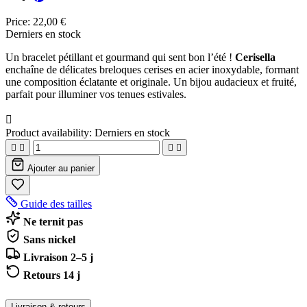
Price:
22,00 €
Derniers en stock
Un bracelet pétillant et gourmand qui sent bon l’été !
Cerisella
enchaîne de délicates breloques cerises en acier inoxydable, formant
une composition éclatante et originale. Un bijou audacieux et fruité,
parfait pour illuminer vos tenues estivales.

Product availability:
Derniers en stock




Ajouter au panier
Guide des tailles
Ne ternit pas
Sans nickel
Livraison 2–5 j
Retours 14 j
Livraison & retours