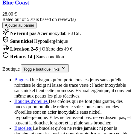
Blue Coast
28,00 €
Rated
out of 5 stars based on
review(s)
Ajouter au panier
Ne ternit pas
Acier inoxydable 316L
Sans nickel
Hypoallergénique
Livraison 2–5 j
Offerte dès 49 €
Retours 14 j
Sans condition
Boutique
Toggle boutique links
Bagues
Une bague qu’on porte tous les jours sans qu’elle
noircisse le doigt ni laisse de trace verte : l’acier inoxydable
sans nickel tient cette promesse. Hypoallergénique, il convient
même aux peaux les plus réactives.
Boucles d'oreilles
Des créoles qui ne font plus gratter, des
puces qu’on oublie de retirer le soir : toutes nos boucles
d’oreilles sont en acier inoxydable sans nickel,
hypoallergénique. Elles ne ternissent pas, ne verdissent pas, et
passent la douche, le sport et la pluie sans broncher.
Bracelets
Le bracelet qu’on ne retire jamais : ni pour la
douche, ni pour le sport, ni pour dormir. En acier inoxydable