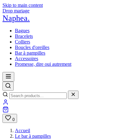
Skip to main content
Drop mariage
Naphea
.
Bagues
Bracelets
Colliers
Boucles d'oreilles
Bar à pampilles
Accessoires
Promesse, dire oui autrement
0
Accueil
Le bar à pampilles