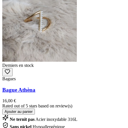
Derniers en stock
Bagues
Bague Athèna
16,00 €
Rated
out of 5 stars based on
review(s)
Ajouter au panier
Ne ternit pas
Acier inoxydable 316L
Sans nickel
Hypoallergénique