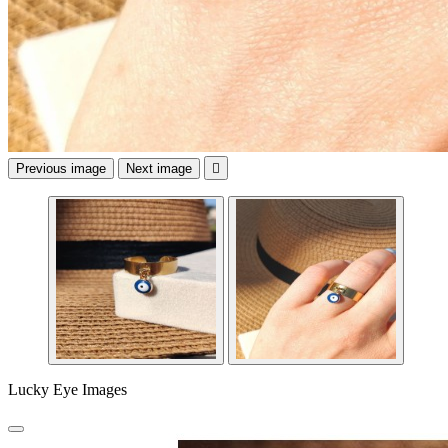
Previous image
Next image

Lucky Eye Images