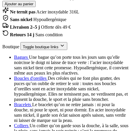
Ajouter au panier
Ne ternit pas
Acier inoxydable 316L
Sans nickel
Hypoallergénique
Livraison 2–5 j
Offerte dès 49 €
Retours 14 j
Sans condition
Boutique
Toggle boutique links
Bagues
Une bague qu’on porte tous les jours sans qu’elle
noircisse le doigt ni laisse de trace verte : l’acier inoxydable
sans nickel tient cette promesse. Hypoallergénique, il convient
même aux peaux les plus réactives.
Boucles d'oreilles
Des créoles qui ne font plus gratter, des
puces qu’on oublie de retirer le soir : toutes nos boucles
d’oreilles sont en acier inoxydable sans nickel,
hypoallergénique. Elles ne ternissent pas, ne verdissent pas, et
passent la douche, le sport et la pluie sans broncher.
Bracelets
Le bracelet qu’on ne retire jamais : ni pour la
douche, ni pour le sport, ni pour dormir. En acier inoxydable
sans nickel, il garde son éclat saison après saison, sans verdir
ni laisser de marque sur la peau.
Colliers
Un collier qu’on garde sous la douche, à la salle, sous
la pluie, sans jamais le voir noircir : c’est la promesse de