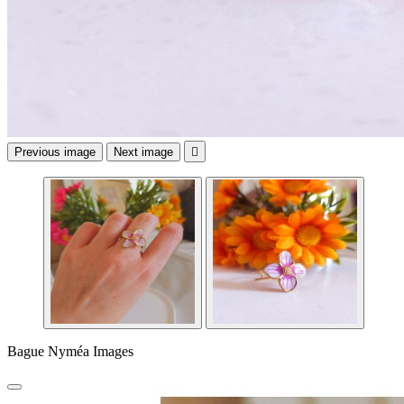
Previous image
Next image

Bague Nyméa Images