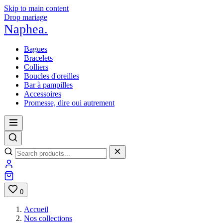
Skip to main content
Drop mariage
Naphea
.
Bagues
Bracelets
Colliers
Boucles d'oreilles
Bar à pampilles
Accessoires
Promesse, dire oui autrement
0
Accueil
Nos collections