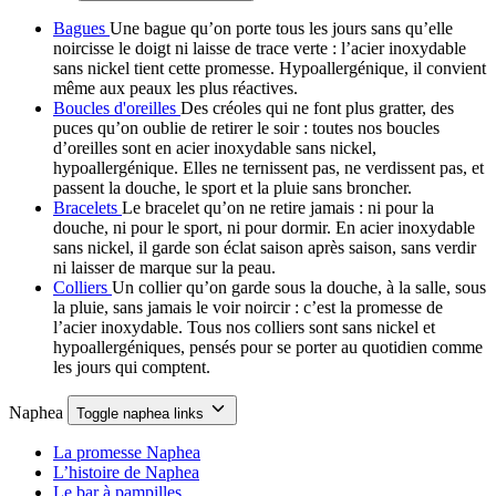
Bagues
Une bague qu’on porte tous les jours sans qu’elle
noircisse le doigt ni laisse de trace verte : l’acier inoxydable
sans nickel tient cette promesse. Hypoallergénique, il convient
même aux peaux les plus réactives.
Boucles d'oreilles
Des créoles qui ne font plus gratter, des
puces qu’on oublie de retirer le soir : toutes nos boucles
d’oreilles sont en acier inoxydable sans nickel,
hypoallergénique. Elles ne ternissent pas, ne verdissent pas, et
passent la douche, le sport et la pluie sans broncher.
Bracelets
Le bracelet qu’on ne retire jamais : ni pour la
douche, ni pour le sport, ni pour dormir. En acier inoxydable
sans nickel, il garde son éclat saison après saison, sans verdir
ni laisser de marque sur la peau.
Colliers
Un collier qu’on garde sous la douche, à la salle, sous
la pluie, sans jamais le voir noircir : c’est la promesse de
l’acier inoxydable. Tous nos colliers sont sans nickel et
hypoallergéniques, pensés pour se porter au quotidien comme
les jours qui comptent.
Naphea
Toggle naphea links
La promesse Naphea
L’histoire de Naphea
Le bar à pampilles