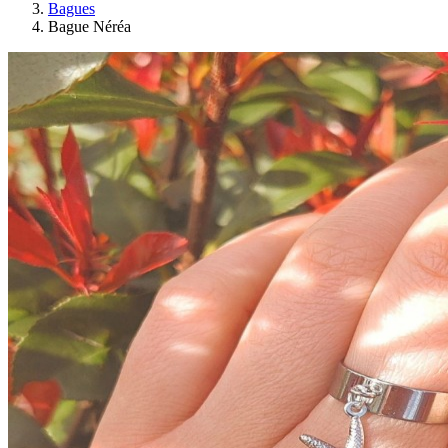
Bagues
Bague Néréa