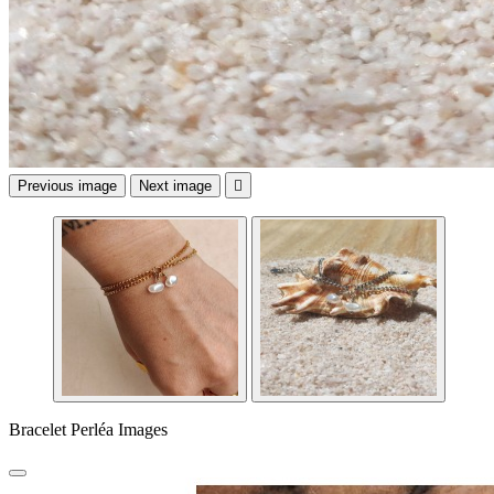
Previous image
Next image

Bracelet Perléa Images