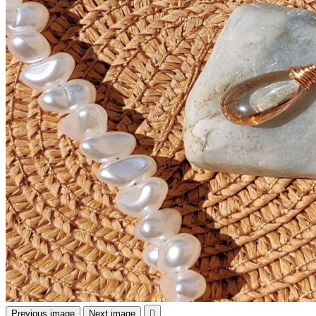
Previous image
Next image
