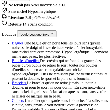
Ne ternit pas
Acier inoxydable 316L
Sans nickel
Hypoallergénique
Livraison 2–5 j
Offerte dès 49 €
Retours 14 j
Sans condition
Boutique
Toggle boutique links
Bagues
Une bague qu’on porte tous les jours sans qu’elle
noircisse le doigt ni laisse de trace verte : l’acier inoxydable
sans nickel tient cette promesse. Hypoallergénique, il convient
même aux peaux les plus réactives.
Boucles d'oreilles
Des créoles qui ne font plus gratter, des
puces qu’on oublie de retirer le soir : toutes nos boucles
d’oreilles sont en acier inoxydable sans nickel,
hypoallergénique. Elles ne ternissent pas, ne verdissent pas, et
passent la douche, le sport et la pluie sans broncher.
Bracelets
Le bracelet qu’on ne retire jamais : ni pour la
douche, ni pour le sport, ni pour dormir. En acier inoxydable
sans nickel, il garde son éclat saison après saison, sans verdir
ni laisser de marque sur la peau.
Colliers
Un collier qu’on garde sous la douche, à la salle, sous
la pluie, sans jamais le voir noircir : c’est la promesse de
l’acier inoxydable. Tous nos colliers sont sans nickel et