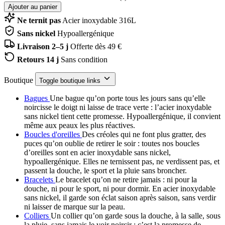
Ajouter au panier
Ne ternit pas
Acier inoxydable 316L
Sans nickel
Hypoallergénique
Livraison 2–5 j
Offerte dès 49 €
Retours 14 j
Sans condition
Boutique
Toggle boutique links
Bagues
Une bague qu’on porte tous les jours sans qu’elle
noircisse le doigt ni laisse de trace verte : l’acier inoxydable
sans nickel tient cette promesse. Hypoallergénique, il convient
même aux peaux les plus réactives.
Boucles d'oreilles
Des créoles qui ne font plus gratter, des
puces qu’on oublie de retirer le soir : toutes nos boucles
d’oreilles sont en acier inoxydable sans nickel,
hypoallergénique. Elles ne ternissent pas, ne verdissent pas, et
passent la douche, le sport et la pluie sans broncher.
Bracelets
Le bracelet qu’on ne retire jamais : ni pour la
douche, ni pour le sport, ni pour dormir. En acier inoxydable
sans nickel, il garde son éclat saison après saison, sans verdir
ni laisser de marque sur la peau.
Colliers
Un collier qu’on garde sous la douche, à la salle, sous
la pluie, sans jamais le voir noircir : c’est la promesse de