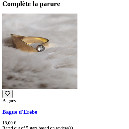
Complète la parure
Bagues
Bague d'Erèbe
18,00 €
Rated
out of 5 stars based on
review(s)