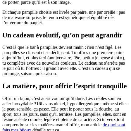
de porter, parce qu’il est à son image.
Et chaque pampille choisie est livrée par paire, une par oreille : pas
de mauvaise surprise, le rendu est symétrique et équilibré dès
l’ouverture du paquet.
Un cadeau évolutif, qu’on peut agrandir
C’est là que le bar à pampilles devient malin : rien n’est figé. Les
pampilles se clipsent et se déclipsent. Tu offres une première paire
aujourd’hui, et plus tard (anniversaire, fête, petit « je pense à toi »),
tu complètes avec de nouvelles couleurs. Le cadeau ne s’arrête pas
le jour où tu l’offres : il grandit avec elle. C’est un cadeau qui se
prolonge, saison après saison.
La matière, pour offrir l’esprit tranquille
Offrir un bijou, c’est aussi vouloir qu’il dure. Les créoles sont en
acier inoxydable 316L sans nickel, hypoallergénique : même si elle a
la peau sensible, ça passe. Elle peut le porter sous la douche, au
sport, tous les jours, sans qu’il ternisse. Les pampilles, elles, sont en
résine acétate colorée, légère et pleine de caractère. Si tu veux tout
comprendre sur les matières avant d’offrir, mon article
de quoi sont
faits mes bijoux
détaille tout ça.