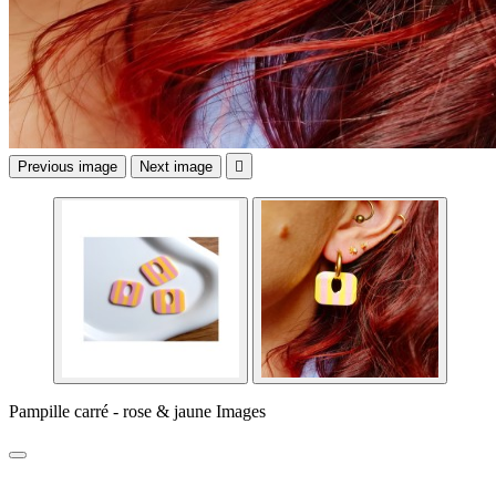
Previous image
Next image

Pampille carré - rose & jaune Images