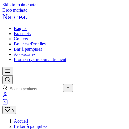
Skip to main content
Drop mariage
Naphea
.
Bagues
Bracelets
Colliers
Boucles d'oreilles
Bar à pampilles
Accessoires
Promesse, dire oui autrement
0
Accueil
Le bar à pampilles