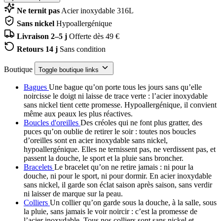
Ne ternit pas
Acier inoxydable 316L
Sans nickel
Hypoallergénique
Livraison 2–5 j
Offerte dès 49 €
Retours 14 j
Sans condition
Boutique
Toggle boutique links
Bagues
Une bague qu’on porte tous les jours sans qu’elle
noircisse le doigt ni laisse de trace verte : l’acier inoxydable
sans nickel tient cette promesse. Hypoallergénique, il convient
même aux peaux les plus réactives.
Boucles d'oreilles
Des créoles qui ne font plus gratter, des
puces qu’on oublie de retirer le soir : toutes nos boucles
d’oreilles sont en acier inoxydable sans nickel,
hypoallergénique. Elles ne ternissent pas, ne verdissent pas, et
passent la douche, le sport et la pluie sans broncher.
Bracelets
Le bracelet qu’on ne retire jamais : ni pour la
douche, ni pour le sport, ni pour dormir. En acier inoxydable
sans nickel, il garde son éclat saison après saison, sans verdir
ni laisser de marque sur la peau.
Colliers
Un collier qu’on garde sous la douche, à la salle, sous
la pluie, sans jamais le voir noircir : c’est la promesse de
l’acier inoxydable. Tous nos colliers sont sans nickel et