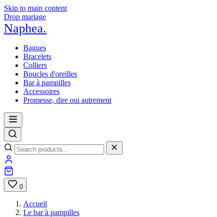
Skip to main content
Drop mariage
Naphea
.
Bagues
Bracelets
Colliers
Boucles d'oreilles
Bar à pampilles
Accessoires
Promesse, dire oui autrement
0
Accueil
Le bar à pampilles