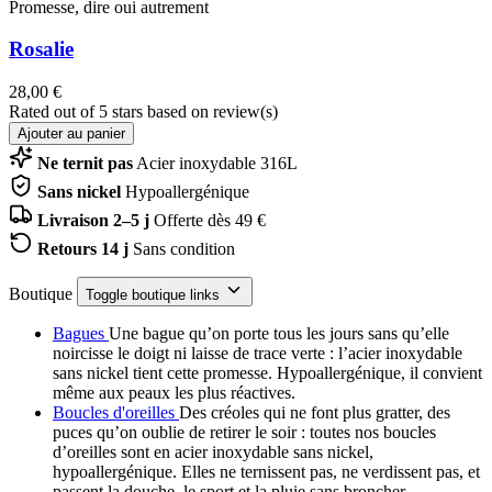
Promesse, dire oui autrement
Rosalie
28,00 €
Rated
out of 5 stars based on
review(s)
Ajouter au panier
Ne ternit pas
Acier inoxydable 316L
Sans nickel
Hypoallergénique
Livraison 2–5 j
Offerte dès 49 €
Retours 14 j
Sans condition
Boutique
Toggle boutique links
Bagues
Une bague qu’on porte tous les jours sans qu’elle
noircisse le doigt ni laisse de trace verte : l’acier inoxydable
sans nickel tient cette promesse. Hypoallergénique, il convient
même aux peaux les plus réactives.
Boucles d'oreilles
Des créoles qui ne font plus gratter, des
puces qu’on oublie de retirer le soir : toutes nos boucles
d’oreilles sont en acier inoxydable sans nickel,
hypoallergénique. Elles ne ternissent pas, ne verdissent pas, et
passent la douche, le sport et la pluie sans broncher.