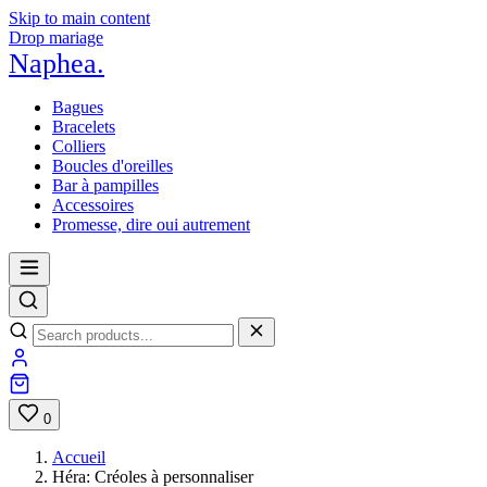
Skip to main content
Drop mariage
Naphea
.
Bagues
Bracelets
Colliers
Boucles d'oreilles
Bar à pampilles
Accessoires
Promesse, dire oui autrement
0
Accueil
Héra: Créoles à personnaliser