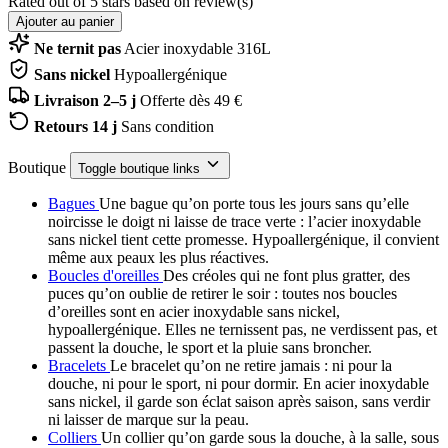
Rated
out of 5 stars based on
review(s)
Ajouter au panier
Ne ternit pas
Acier inoxydable 316L
Sans nickel
Hypoallergénique
Livraison 2–5 j
Offerte dès 49 €
Retours 14 j
Sans condition
Boutique
Toggle boutique links
Bagues
Une bague qu’on porte tous les jours sans qu’elle
noircisse le doigt ni laisse de trace verte : l’acier inoxydable
sans nickel tient cette promesse. Hypoallergénique, il convient
même aux peaux les plus réactives.
Boucles d'oreilles
Des créoles qui ne font plus gratter, des
puces qu’on oublie de retirer le soir : toutes nos boucles
d’oreilles sont en acier inoxydable sans nickel,
hypoallergénique. Elles ne ternissent pas, ne verdissent pas, et
passent la douche, le sport et la pluie sans broncher.
Bracelets
Le bracelet qu’on ne retire jamais : ni pour la
douche, ni pour le sport, ni pour dormir. En acier inoxydable
sans nickel, il garde son éclat saison après saison, sans verdir
ni laisser de marque sur la peau.
Colliers
Un collier qu’on garde sous la douche, à la salle, sous