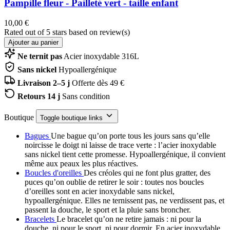
Pampille fleur - Pailleté vert - taille enfant
10,00 €
Rated
out of 5 stars based on
review(s)
Ajouter au panier
Ne ternit pas
Acier inoxydable 316L
Sans nickel
Hypoallergénique
Livraison 2–5 j
Offerte dès 49 €
Retours 14 j
Sans condition
Boutique
Toggle boutique links
Bagues
Une bague qu’on porte tous les jours sans qu’elle
noircisse le doigt ni laisse de trace verte : l’acier inoxydable
sans nickel tient cette promesse. Hypoallergénique, il convient
même aux peaux les plus réactives.
Boucles d'oreilles
Des créoles qui ne font plus gratter, des
puces qu’on oublie de retirer le soir : toutes nos boucles
d’oreilles sont en acier inoxydable sans nickel,
hypoallergénique. Elles ne ternissent pas, ne verdissent pas, et
passent la douche, le sport et la pluie sans broncher.
Bracelets
Le bracelet qu’on ne retire jamais : ni pour la
douche, ni pour le sport, ni pour dormir. En acier inoxydable