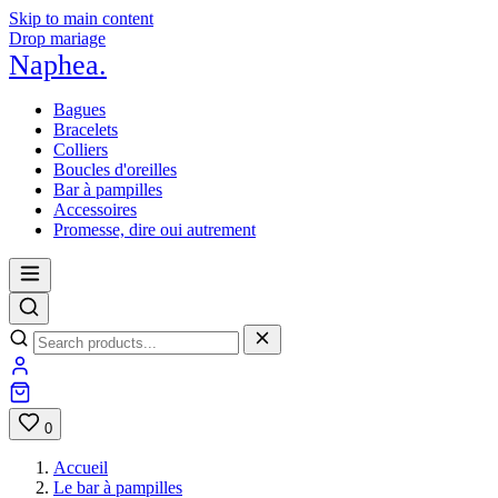
Skip to main content
Drop mariage
Naphea
.
Bagues
Bracelets
Colliers
Boucles d'oreilles
Bar à pampilles
Accessoires
Promesse, dire oui autrement
0
Accueil
Le bar à pampilles