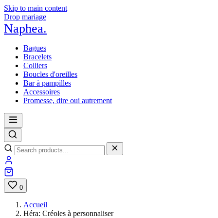
Skip to main content
Drop mariage
Naphea
.
Bagues
Bracelets
Colliers
Boucles d'oreilles
Bar à pampilles
Accessoires
Promesse, dire oui autrement
0
Accueil
Héra: Créoles à personnaliser